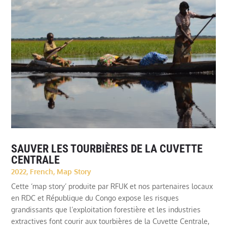
SAUVER LES TOURBIÈRES DE LA CUVETTE
CENTRALE
2022
,
French
,
Map Story
Cette ‘map story’ produite par RFUK et nos partenaires locaux
en RDC et République du Congo expose les risques
grandissants que l’exploitation forestière et les industries
extractives font courir aux tourbières de la Cuvette Centrale,