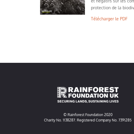
et négatifs sur les co
protection de la biodiv
Télécharger le PDF
© Rainforest Foundation 2020
Charity No. 1138287. Registered Company No. 7391285