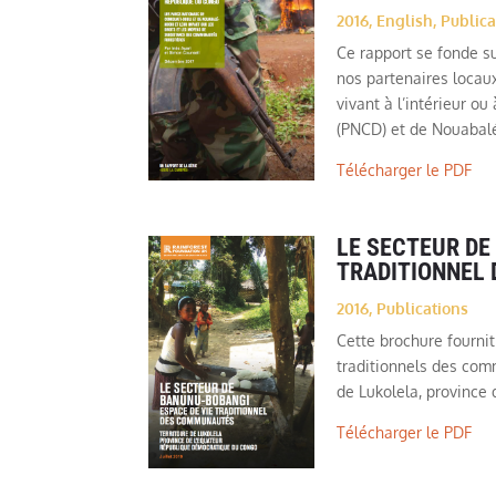
2016
,
English
,
Publica
Ce rapport se fonde s
nos partenaires locau
vivant à l’intérieur o
(PNCD) et de Nouabal
Télécharger le PDF
LE SECTEUR DE
TRADITIONNEL
2016
,
Publications
Cette brochure fournit
traditionnels des com
de Lukolela, province
Télécharger le PDF