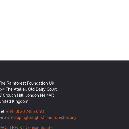
The Rainforest Foundation UK
2-4 The Atelier, Old Dairy Court,
17 Crouch Hill, London N4 4AP,
United Kingdom
Tel:
+44 (0) 20 7485 0193
Email:
mappingforrights@rainforestuk.org
FAQs
|
RFUK
|
Confidentialité