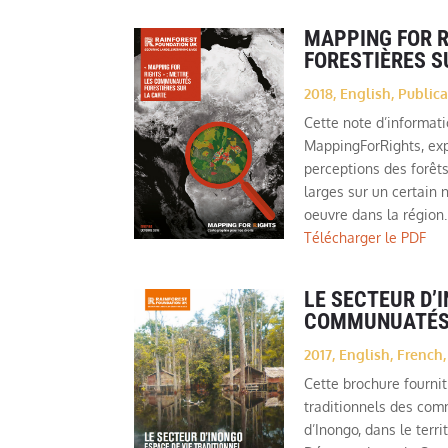
MAPPING FOR 
FORESTIÈRES S
2018
,
English
,
Publica
Cette note d’informat
MappingForRights, ex
perceptions des forêt
larges sur un certain
oeuvre dans la région.
Télécharger le PDF
LE SECTEUR D’
COMMUNUATÉ
2017
,
English
,
French
Cette brochure fournit
traditionnels des com
d’Inongo, dans le terr