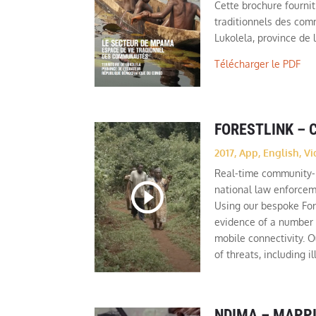
Cette brochure fournit
traditionnels des com
Lukolela, province de
Télécharger le PDF
FORESTLINK –
2017
,
App
,
English
,
Vi
Real-time community-b
national law enforceme
Using our bespoke For
evidence of a number o
mobile connectivity. 
of threats, including il
NDIMA – MAPP