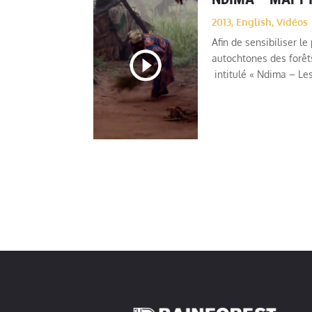
2013
,
English
,
Vidéos
Afin de sensibiliser 
autochtones des forêt
intitulé « Ndima – Les 