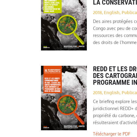
LA CONSERVATI
2018
,
English
,
Publica
Des aires protégées c
Congo avec peu de cons
ressources des communa
des droits de l’homme.
REDD ET LES D
DES CARTOGRAP
PROGRAMME IN
2018
,
English
,
Publica
Ce briefing explore le
juridictionnel REDD+ d
propriété du carbone, 
résulteraient d’activi
Télécharger le PDF