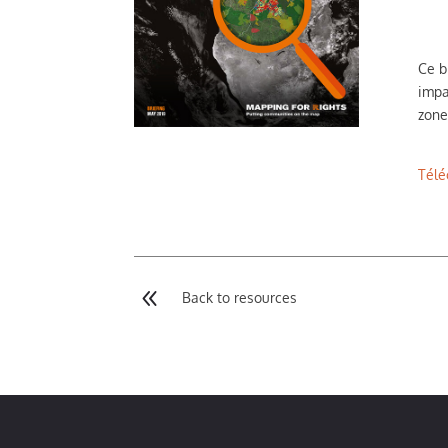
Ce b
impa
zone
Télé
8
Back to resources